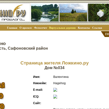
Главная
О проекте
Фотоотчет
Виртуальная деревня
Контакты
Ссылки
ино
сть, Сафоновский район
Страница жителя Ложкино.ру
Дом №034
Имя:
Валентина
Никнейм:
Hagehog
E-mail:
ICQ:
Сайт: