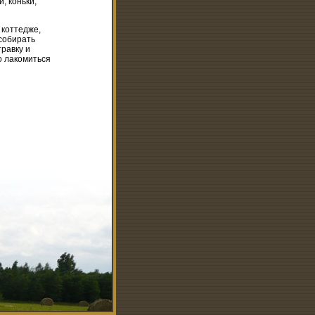
, коньки,
 коттедже,
 собирать
травку и
о лакомиться