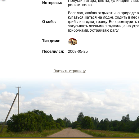
Попугаи, гитара, цветы, кулинария, лыжи
Интересы:
ролики, велик
Веселая, люблю отдыхать на природе в
купаться, каться на лодке, ходить в лес
О себе:
грибы и ягодки, травку. Вечером курить 
закусывать лесными ягодками, а на утр
грибочками. Устраиваю party
Тип дома:
Поселился:
2008-05-25
Закрыть страницу