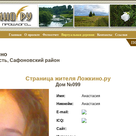
Главная
О проекте
Фотоотчет
Виртуальная деревня
Контакты
Ссылки
ино
сть, Сафоновский район
Страница жителя Ложкино.ру
Дом №099
Имя:
Анастасия
Никнейм:
Анастасия
E-mail:
ICQ:
Сайт: