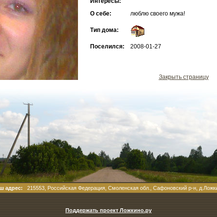
Интересы:
О себе:
люблю своего мужа!
Тип дома:
Поселился:
2008-01-27
Закрыть страницу
ш адрес:
215553, Российская Федерация, Смоленская обл., Сафоновский р-н, д.Ложк
Поддержать проект Ложкино.ру