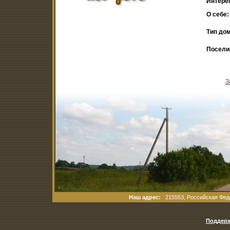
Интере
О себе:
Тип дом
Посели
З
Наш адрес:
215553, Российская Феде
Поддерж