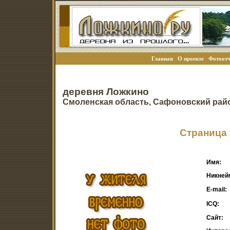
Главная
О проекте
Фотоотч
деревня Ложкино
Смоленская область, Сафоновский рай
Страница 
Имя:
Никней
E-mail:
ICQ:
Сайт: