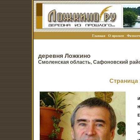
Главная
О проекте
Фотоотч
деревня Ложкино
Смоленская область, Сафоновский рай
Страница 
И
Н
E
I
С