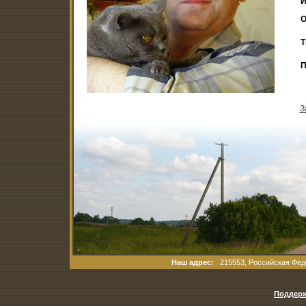
И
О
Т
П
З
Наш адрес:
215553, Российская Феде
Поддерж