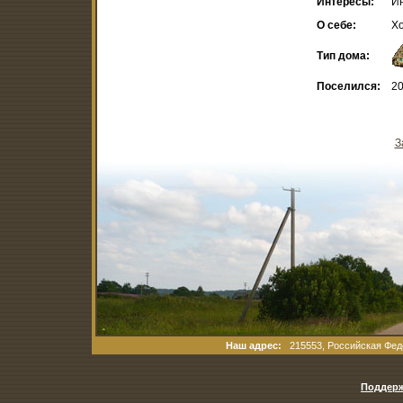
Интересы:
И
О себе:
Х
Тип дома:
Поселился:
20
З
Наш адрес:
215553, Российская Феде
Поддерж