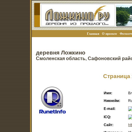
Главная
О проекте
Фотоотч
деревня Ложкино
Смоленская область, Сафоновский рай
Страница 
Имя:
В
Никнейм:
Ru
E-mail:
ICQ:
Сайт:
ht