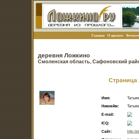
Главная
О проекте
Фотоотч
деревня Ложкино
Смоленская область, Сафоновский рай
Страница 
Имя:
Татья
Никнейм:
Татья
E-mail:
ICQ:
Сайт:
http://e