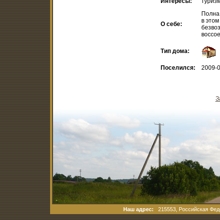
Интересы:
туриз
Полна
в этом
О себе:
безво
воссое
Тип дома:
Поселился:
2009-0
З
Наш адрес:
215553, Российская Феде