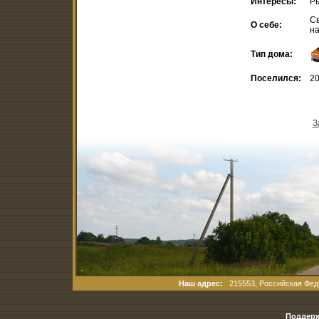
Интересы:
Ры
Св
О себе:
на
Тип дома:
Поселился:
20
З
Наш адрес:
215553, Российская Феде
Поддерж