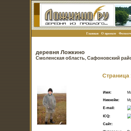
Главная
О проекте
Фотоотч
деревня Ложкино
Смоленская область, Сафоновский рай
Страница 
Имя:
М
Никнейм:
М
E-mail:
ICQ:
Сайт: