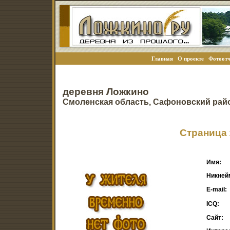
Главная
О проекте
Фотоотч
деревня Ложкино
Смоленская область, Сафоновский рай
Страница 
Имя:
Никней
E-mail:
ICQ:
Сайт: