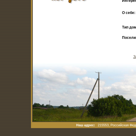
Интере
О себе:
Тип дом
Посели
З
Наш адрес:
215553, Российская Феде