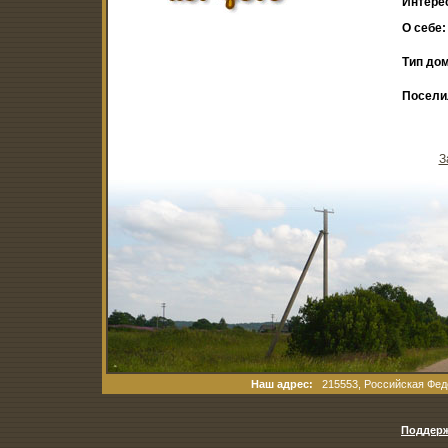
Интере
О себе:
Тип дом
Посели
З
Наш адрес:
215553, Российская Феде
Поддерж