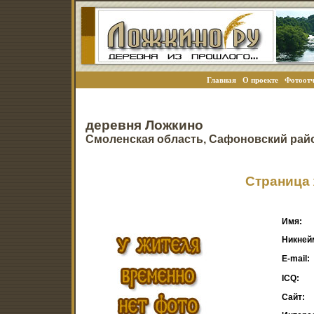
Главная
О проекте
Фотоотч
деревня Ложкино
Смоленская область, Сафоновский рай
Страница 
Имя:
Никней
E-mail:
ICQ:
Сайт: