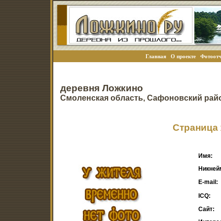
Главная
О проекте
Фотоотч
деревня Ложкино
Смоленская область, Сафоновский рай
Страница 
Имя:
Никней
E-mail:
ICQ:
Сайт: