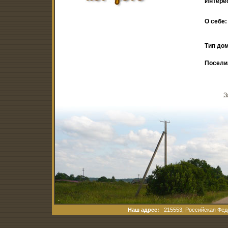
Интере
О себе:
Тип дом
Посели
З
Наш адрес:
215553, Российская Феде