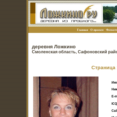
Главная
О проекте
Фотоотч
деревня Ложкино
Смоленская область, Сафоновский рай
Страница 
Им
Ник
E-m
ICQ
Сай