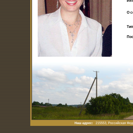
Ин
О с
Тип
По
Наш адрес:
215553, Российская Феде