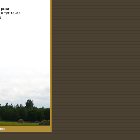
 реки
а тут такая
е
ино