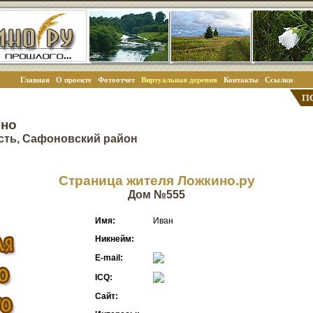
Главная
О проекте
Фотоотчет
Виртуальная деревня
Контакты
Ссылки
ино
сть, Сафоновский район
Страница жителя Ложкино.ру
Дом №555
Имя:
Иван
Никнейм:
E-mail:
ICQ:
Сайт: