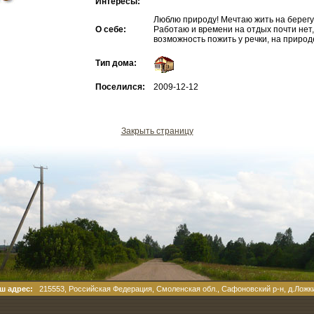
Интересы:
Люблю природу! Мечтаю жить на берегу
О себе:
Работаю и времени на отдых почти нет, 
возможность пожить у речки, на природ
Тип дома:
Поселился:
2009-12-12
Закрыть страницу
ш адрес:
215553, Российская Федерация, Смоленская обл., Сафоновский р-н, д.Ложк