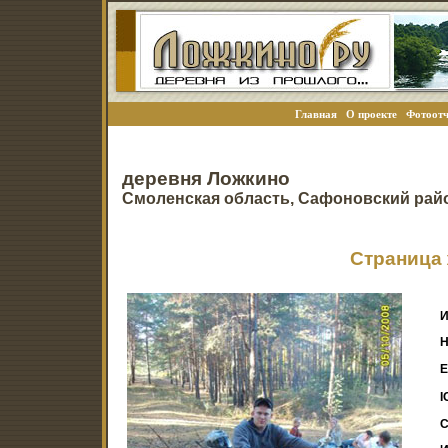
Главная
О проекте
Фотоотч
деревня Ложкино
Смоленская область, Сафоновский рай
Страница 
И
Н
E
I
С