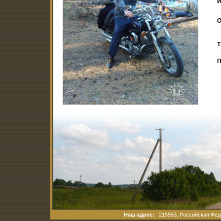
И
О
Т
П
Наш адрес:
215553, Российская Феде