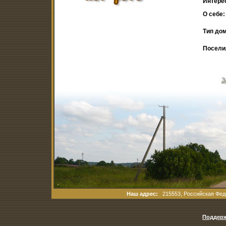
Интере
О себе:
Тип дом
Посели
З
Наш адрес:
215553, Российская Феде
Поддерж