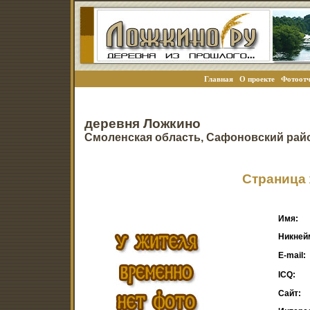
Главная
О проекте
Фотоотч
деревня Ложкино
Смоленская область, Сафоновский рай
Страница 
Имя:
Никней
E-mail:
ICQ:
Сайт: