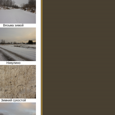
Вязьма зимой
Никулино
Зимний сухостой