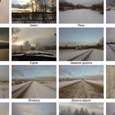
Закат
Река
Едем
Зимняя дорога
Вперед
Дорога вдаль