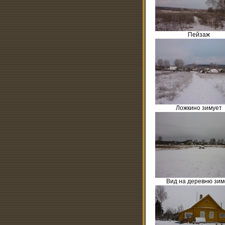
Пейзаж
Ложкино зимует
Вид на деревню зим