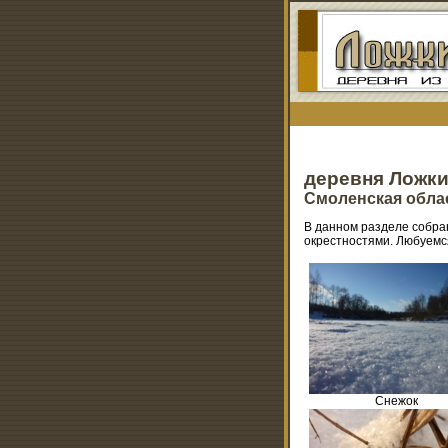
деревня Ложк
Смоленская обла
В данном разделе собра
окрестностями. Любуемся
Снежок