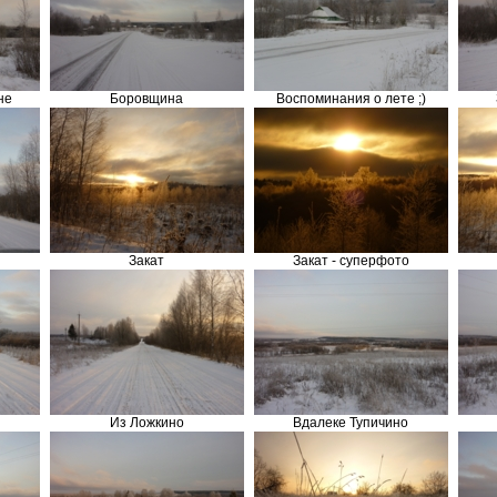
не
Боровщина
Воспоминания о лете ;)
Закат
Закат - суперфото
Из Ложкино
Вдалеке Тупичино