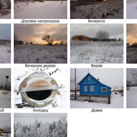
Дорожка запорошена
Вечерело
Вечернее дерево
Ферма
ой
Колодец
Домик