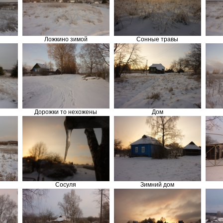
Ложкино зимой
Сонные травы
Дорожки то нехожены
Дом
Сосуля
Зимний дом