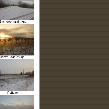
Заснеженный путь
Закат. Талантище!
Пейзаж