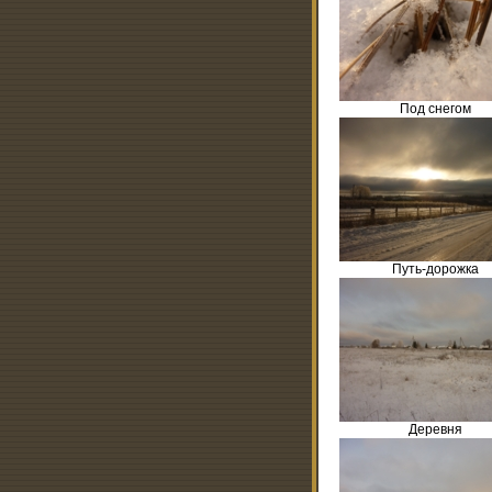
Под снегом
Путь-дорожка
Деревня