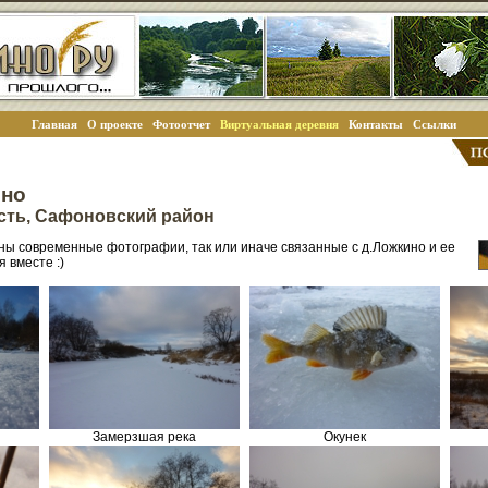
Главная
О проекте
Фотоотчет
Виртуальная деревня
Контакты
Ссылки
ино
сть, Сафоновский район
ны современные фотографии, так или иначе связанные с д.Ложкино и ее
 вместе :)
Замерзшая река
Окунек