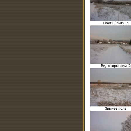
Почти Ложкино
Вид с горки зимой
Зимнее поле