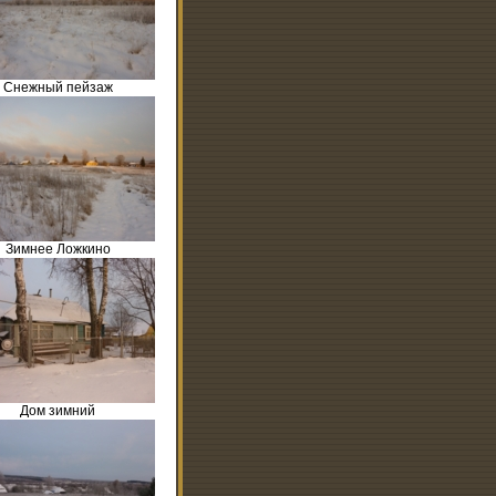
Снежный пейзаж
Зимнее Ложкино
Дом зимний