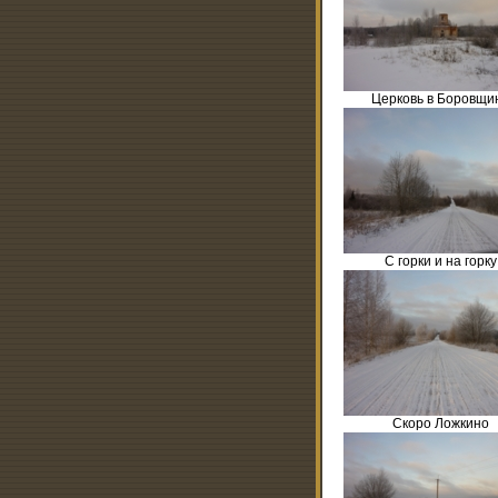
Церковь в Боровщи
С горки и на горку
Скоро Ложкино